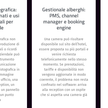
grafica:
Gestionale alberghi:
mati e usi
PMS, channel
ali per
manager e booking
de
engine
rafica non
Una camera può risultare
produzione di
disponibile sul sito dell’hotel,
i o ricordi
essere proposta su più portali e
aziendale può
venire richiesta
strumento
telefonicamente nello stesso
unicazione
momento. Se prenotazioni,
fotografica in
tariffe e disponibilità non
immagine
vengono aggiornate in modo
ufficio, una
coerente, il problema non resta
ption, un
confinato nel software: arriva
, un pannello
alla reception con un ospite
 un punto
che si aspetta una camera già
a