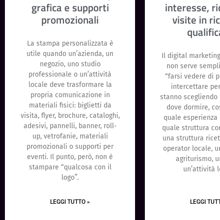
grafica e supporti
interesse, r
promozionali
visite in ri
qualifi
La stampa personalizzata è
utile quando un’azienda, un
Il digital marketin
negozio, uno studio
non serve sempl
professionale o un’attività
“farsi vedere di p
locale deve trasformare la
intercettare pe
propria comunicazione in
stanno scegliendo 
materiali fisici: biglietti da
dove dormire, cos
visita, flyer, brochure, cataloghi,
quale esperienza 
adesivi, pannelli, banner, roll-
quale struttura co
up, vetrofanie, materiali
una struttura ricet
promozionali o supporti per
operator locale, u
eventi. Il punto, però, non è
agriturismo, 
stampare “qualcosa con il
un’attività 
logo”.
LEGGI TUTTO »
LEGGI TUT