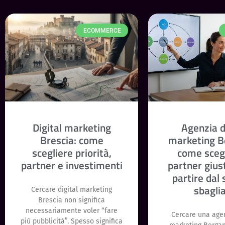
ECOMMERCE
Digital marketing
Agenzia d
Brescia: come
marketing 
scegliere priorità,
come scegl
partner e investimenti
partner gius
partire dal 
sbagli
Cercare digital marketing
Brescia non significa
necessariamente voler “fare
Cercare una agen
più pubblicità”. Spesso significa