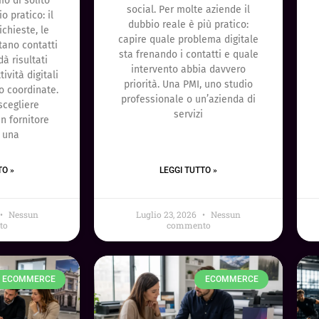
o di solito
social. Per molte aziende il
 pratico: il
dubbio reale è più pratico:
ichieste, le
capire quale problema digitale
ano contatti
sta frenando i contatti e quale
dà risultati
intervento abbia davvero
tività digitali
priorità. Una PMI, uno studio
 coordinate.
professionale o un’azienda di
scegliere
servizi
n fornitore
r una
TO »
LEGGI TUTTO »
Nessun
Luglio 23, 2026
Nessun
to
commento
ECOMMERCE
ECOMMERCE