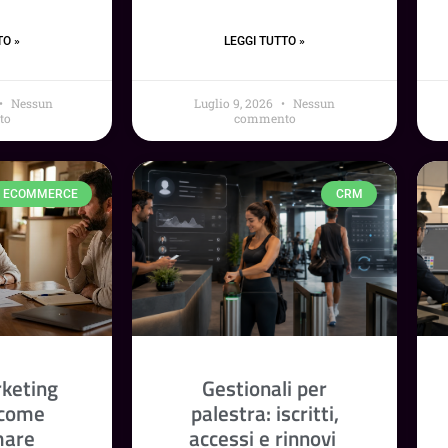
TO »
LEGGI TUTTO »
Nessun
Luglio 9, 2026
Nessun
to
commento
ECOMMERCE
CRM
rketing
Gestionali per
 come
palestra: iscritti,
mare
accessi e rinnovi