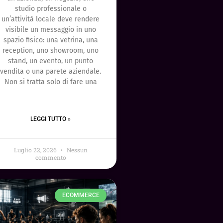
studio professionale o
un’attività locale deve rendere
visibile un messaggio in uno
spazio fisico: una vetrina, una
reception, uno showroom, uno
stand, un evento, un punto
vendita o una parete aziendale.
Non si tratta solo di fare una
LEGGI TUTTO »
Luglio 22, 2026
Nessun
commento
ECOMMERCE