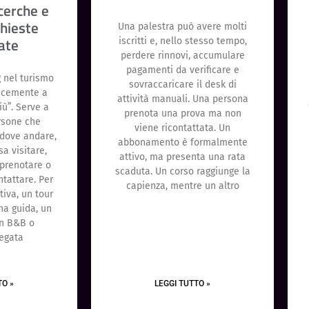
icerche e
chieste
Una palestra può avere molti
cate
iscritti e, nello stesso tempo,
perdere rinnovi, accumulare
pagamenti da verificare e
g nel turismo
sovraccaricare il desk di
icemente a
attività manuali. Una persona
iù”. Serve a
prenota una prova ma non
rsone che
viene ricontattata. Un
dove andare,
abbonamento è formalmente
a visitare,
attivo, ma presenta una rata
prenotare o
scaduta. Un corso raggiunge la
ntattare. Per
capienza, mentre un altro
tiva, un tour
na guida, un
un B&B o
legata
TO »
LEGGI TUTTO »