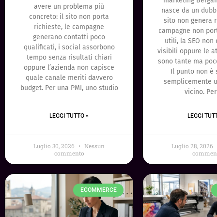
marketing Bergam
avere un problema più
nasce da un dubbio
concreto: il sito non porta
sito non genera r
richieste, le campagne
campagne non port
generano contatti poco
utili, la SEO non 
qualificati, i social assorbono
visibili oppure le at
tempo senza risultati chiari
sono tante ma poco
oppure l’azienda non capisce
Il punto non è 
quale canale meriti davvero
semplicemente u
budget. Per una PMI, uno studio
vicino. Pe
LEGGI TUTTO »
LEGGI TUT
Luglio 30, 2026
Nessun
Luglio 28, 2026
commento
commen
ECOMMERCE