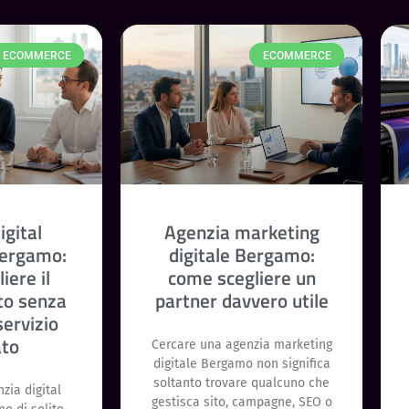
ECOMMERCE
ECOMMERCE
igital
Agenzia marketing
Bergamo:
digitale Bergamo:
iere il
come scegliere un
to senza
partner davvero utile
servizio
ato
Cercare una agenzia marketing
digitale Bergamo non significa
soltanto trovare qualcuno che
zia digital
gestisca sito, campagne, SEO o