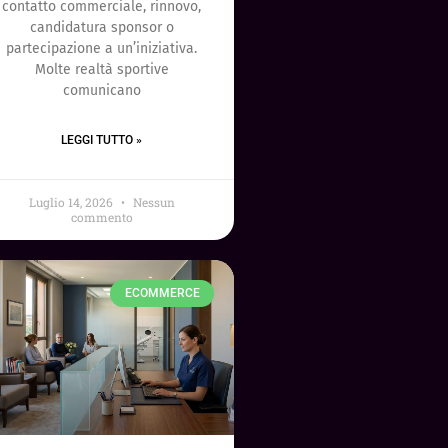
contatto commerciale, rinnovo,
candidatura sponsor o
partecipazione a un’iniziativa.
Molte realtà sportive
comunicano
LEGGI TUTTO »
Luglio 14, 2026
Nessun
commento
ECOMMERCE