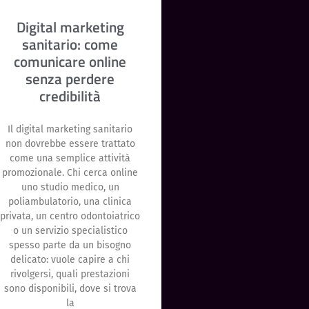
Digital marketing
sanitario: come
comunicare online
senza perdere
credibilità
Il digital marketing sanitario
non dovrebbe essere trattato
come una semplice attività
promozionale. Chi cerca online
uno studio medico, un
poliambulatorio, una clinica
privata, un centro odontoiatrico
o un servizio specialistico
spesso parte da un bisogno
delicato: vuole capire a chi
rivolgersi, quali prestazioni
sono disponibili, dove si trova
la