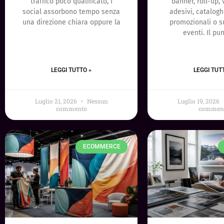
traffico poco qualificato, i
banner, roll-up, 
social assorbono tempo senza
adesivi, catalogh
una direzione chiara oppure la
promozionali o s
eventi. Il pu
LEGGI TUTTO »
LEGGI TUT
Luglio 21, 2026
Nessun
Luglio 19, 2026
commento
commen
ECOMMERCE