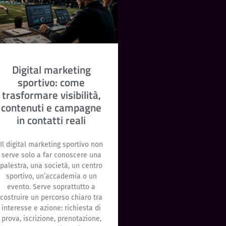
Digital marketing
sportivo: come
trasformare visibilità,
contenuti e campagne
in contatti reali
Il digital marketing sportivo non
serve solo a far conoscere una
palestra, una società, un centro
sportivo, un’accademia o un
evento. Serve soprattutto a
costruire un percorso chiaro tra
interesse e azione: richiesta di
prova, iscrizione, prenotazione,