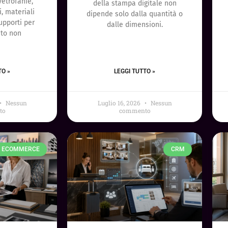
vetrofanie,
della stampa digitale non
i, materiali
dipende solo dalla quantità o
upporti per
dalle dimensioni.
nto non
TO »
LEGGI TUTTO »
Nessun
Luglio 16, 2026
Nessun
to
commento
ECOMMERCE
CRM