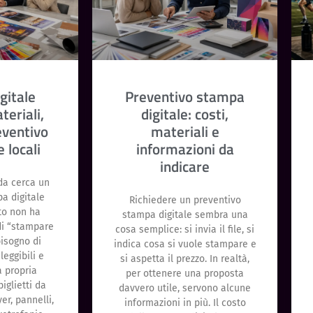
gitale
Preventivo stampa
teriali,
digitale: costi,
eventivo
materiali e
 locali
informazioni da
indicare
da cerca un
pa digitale
Richiedere un preventivo
ito non ha
stampa digitale sembra una
di “stampare
cosa semplice: si invia il file, si
isogno di
indica cosa si vuole stampare e
leggibili e
si aspetta il prezzo. In realtà,
a propria
per ottenere una proposta
iglietti da
davvero utile, servono alcune
yer, pannelli,
informazioni in più. Il costo