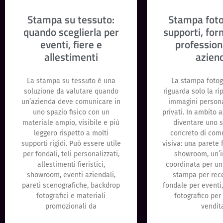
Stampa su tessuto:
Stampa foto
quando sceglierla per
supporti, for
eventi, fiere e
profession
allestimenti
azien
La stampa su tessuto è una
La stampa fotog
soluzione da valutare quando
riguarda solo la ri
un’azienda deve comunicare in
immagini personal
uno spazio fisico con un
privati. In ambito 
materiale ampio, visibile e più
diventare uno 
leggero rispetto a molti
concreto di com
supporti rigidi. Può essere utile
visiva: una parete 
per fondali, teli personalizzati,
showroom, un’
allestimenti fieristici,
coordinata per un 
showroom, eventi aziendali,
stampa per rece
pareti scenografiche, backdrop
fondale per eventi
fotografici e materiali
fotografico per
promozionali da
vendit