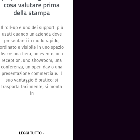
cosa valutare prima
della stampa
Il roll-up è uno dei supporti più
usati quando un’azienda deve
presentarsi in modo rapido,
ordinato e visibile in uno spazio
fisico: una fiera, un evento, una
reception, uno showroom, una
conferenza, un open day o una
presentazione commerciale. Il
suo vantaggio è pratico: si
trasporta facilmente, si monta
in
LEGGI TUTTO »