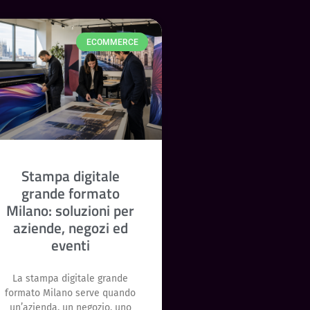
ECOMMERCE
Stampa digitale
grande formato
Milano: soluzioni per
aziende, negozi ed
eventi
La stampa digitale grande
formato Milano serve quando
un’azienda, un negozio, uno