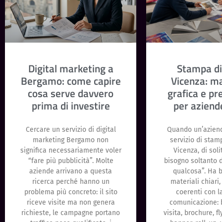
Digital marketing a
Stampa di
Bergamo: come capire
Vicenza: ma
cosa serve davvero
grafica e pr
prima di investire
per aziende
Cercare un servizio di digital
Quando un’azien
marketing Bergamo non
servizio di stam
significa necessariamente voler
Vicenza, di sol
“fare più pubblicità”. Molte
bisogno soltanto 
aziende arrivano a questa
qualcosa”. Ha b
ricerca perché hanno un
materiali chiari, 
problema più concreto: il sito
coerenti con l
riceve visite ma non genera
comunicazione: b
richieste, le campagne portano
visita, brochure, fl