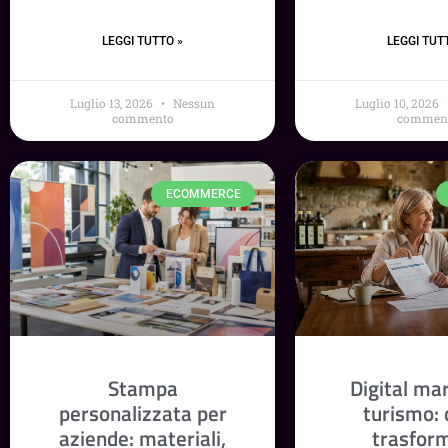
LEGGI TUTTO »
LEGGI TUT
Luglio 13, 2026
Nessun
Luglio 10, 2026
commento
commen
ECOMMERCE
Stampa
Digital ma
personalizzata per
turismo:
aziende: materiali,
trasfor