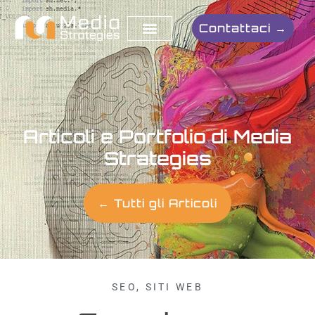
Contattaci →
Articoli e Portfolio di Media
Strategies
← Tutti gli Articoli
SEO
,
SITI WEB