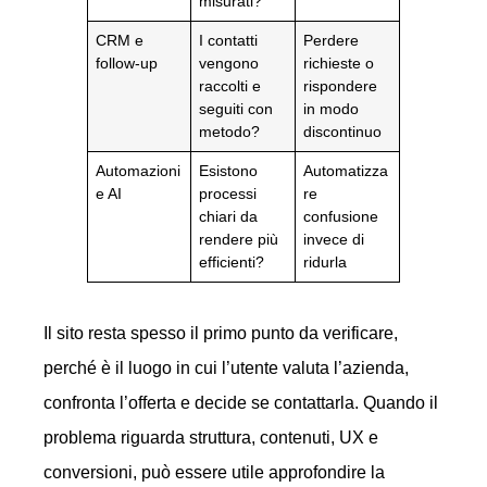
misurati?
CRM e
I contatti
Perdere
follow-up
vengono
richieste o
raccolti e
rispondere
seguiti con
in modo
metodo?
discontinuo
Automazioni
Esistono
Automatizza
e AI
processi
re
chiari da
confusione
rendere più
invece di
efficienti?
ridurla
Il sito resta spesso il primo punto da verificare,
perché è il luogo in cui l’utente valuta l’azienda,
confronta l’offerta e decide se contattarla. Quando il
problema riguarda struttura, contenuti, UX e
conversioni, può essere utile approfondire la