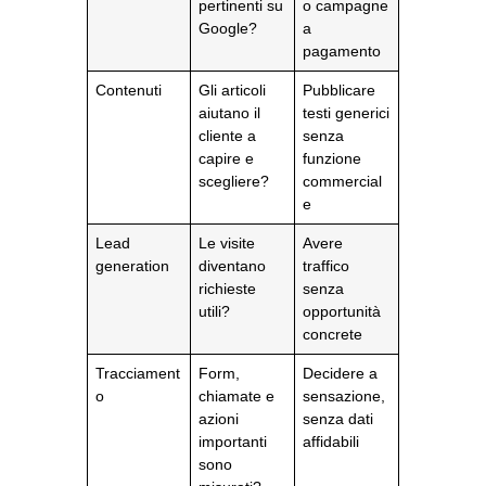
pertinenti su
o campagne
Google?
a
pagamento
Contenuti
Gli articoli
Pubblicare
aiutano il
testi generici
cliente a
senza
capire e
funzione
scegliere?
commercial
e
Lead
Le visite
Avere
generation
diventano
traffico
richieste
senza
utili?
opportunità
concrete
Tracciament
Form,
Decidere a
o
chiamate e
sensazione,
azioni
senza dati
importanti
affidabili
sono