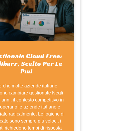
stionale Cloud Free:
ibarr, Scelto Per Le
Pmi
rché molte aziende italiane
iono cambiare gestionale Negli
i anni, il contesto competitivo in
 operano le aziende italiane è
ato radicalmente. Le logiche di
cato sono sempre più veloci, i
nti richiedono tempi di risposta