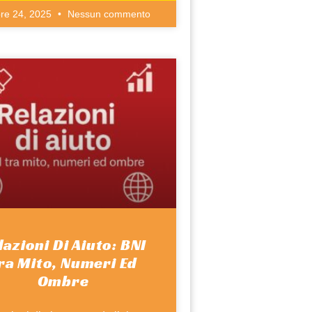
bre 24, 2025
Nessun commento
lazioni Di Aiuto: BNI
ra Mito, Numeri Ed
Ombre