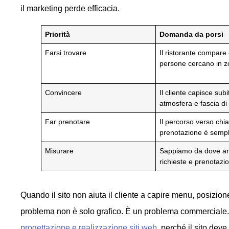
il marketing perde efficacia.
Priorità
Domanda da porsi
Farsi trovare
Il ristorante compare
persone cercano in 
Convincere
Il cliente capisce sub
atmosfera e fascia di
Far prenotare
Il percorso verso chi
prenotazione è semp
Misurare
Sappiamo da dove ar
richieste e prenotazi
Quando il sito non aiuta il cliente a capire menu, posizion
problema non è solo grafico. È un problema commerciale. In
progettazione e realizzazione siti web
, perché il sito deve