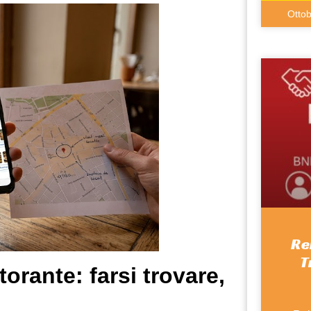
Otto
Re
T
storante: farsi trovare,