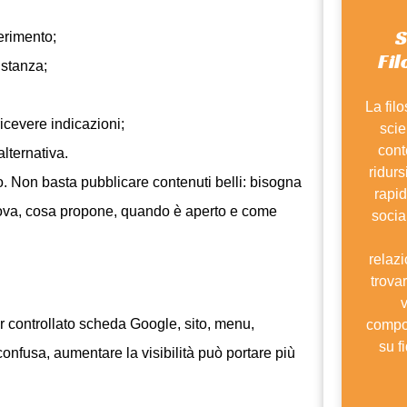
S
erimento;
Fi
istanza;
La fil
cevere indicazioni;
scie
cont
lternativa.
ridurs
rso. Non basta pubblicare contenuti belli: bisogna
rapid
trova, cosa propone, quando è aperto e come
socia
relazi
trova
v
r controllato scheda Google, sito, menu,
compo
su f
confusa, aumentare la visibilità può portare più