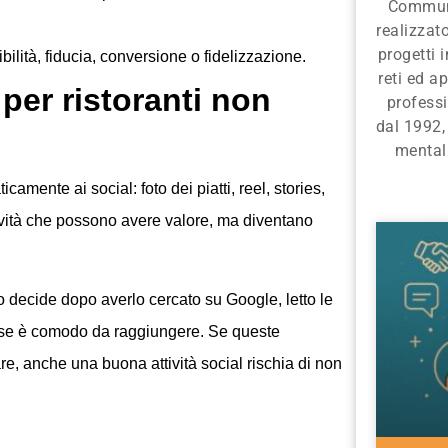
Communi
realizza
progetti 
ibilità, fiducia, conversione o fidelizzazione.
reti ed ap
 per ristoranti non
profess
dal 1992,
mentali
camente ai social: foto dei piatti, reel, stories,
tività che possono avere valore, ma diventano
 decide dopo averlo cercato su Google, letto le
ito se è comodo da raggiungere. Se queste
are, anche una buona attività social rischia di non