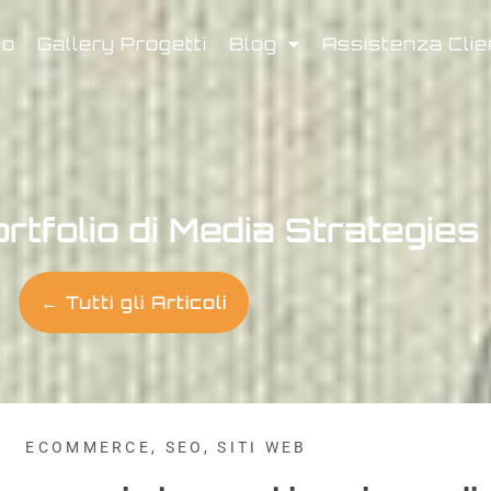
mo
Gallery Progetti
Blog
Assistenza Clie
ortfolio di Media Strategies
← Tutti gli Articoli
ECOMMERCE
,
SEO
,
SITI WEB