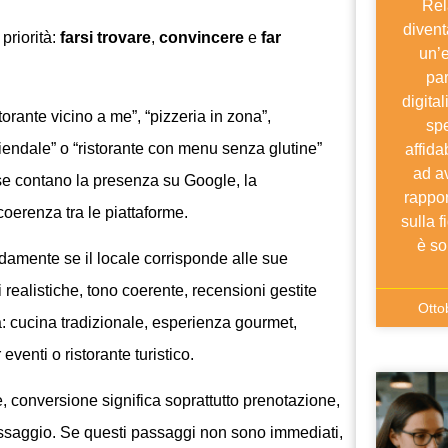
Rel
divent
 priorità:
farsi trovare
,
convincere
e
far
un’
par
digital
storante vicino a me”, “pizzeria in zona”,
sp
 aziendale” o “ristorante con menu senza glutine”
affida
ad av
se contano la presenza su Google, la
rappor
coerenza tra le piattaforme.
sulla 
è s
pidamente se il locale corrisponde alle sue
realistiche, tono coerente, recensioni gestite
Otto
a: cucina tradizionale, esperienza gourmet,
eventi o ristorante turistico.
te, conversione significa soprattutto prenotazione,
messaggio. Se questi passaggi non sono immediati,