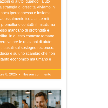
azioni di aiuto: quando l’aiuto
a strategia di crescita Viviamo in
epoca iperconnessa e insieme
adossalmente isolata. Le reti
i promettono contatti illimitati, ma
esso mancano di profondità e
bilità. In questo contesto tornano
ere valore le relazioni di aiuto:
ti basati sul sostegno reciproco,
fiducia e su uno scambio che non
oltanto economico ma umano e
bre 8, 2025
Nessun commento