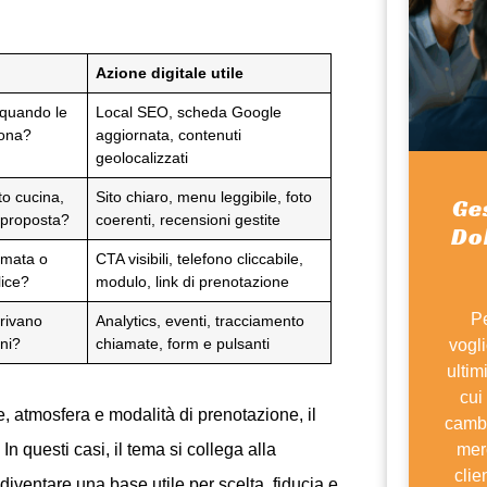
Azione digitale utile
 quando le
Local SEO, scheda Google
zona?
aggiornata, contenuti
geolocalizzati
ito cucina,
Sito chiaro, menu leggibile, foto
Ge
 proposta?
coerenti, recensioni gestite
Dol
amata o
CTA visibili, telefono cliccabile,
lice?
modulo, link di prenotazione
Pe
rivano
Analytics, eventi, tracciamento
oni?
chiamate, form e pulsanti
vogl
ultim
cui
e, atmosfera e modalità di prenotazione, il
cambi
mer
 questi casi, il tema si collega alla
clie
 diventare una base utile per scelta, fiducia e