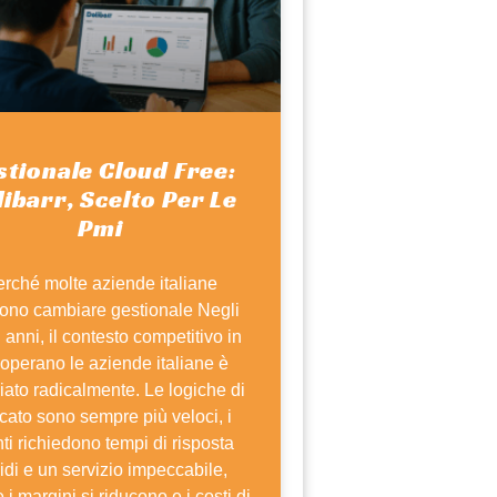
stionale Cloud Free:
ibarr, Scelto Per Le
Pmi
rché molte aziende italiane
iono cambiare gestionale Negli
i anni, il contesto competitivo in
 operano le aziende italiane è
ato radicalmente. Le logiche di
cato sono sempre più veloci, i
nti richiedono tempi di risposta
idi e un servizio impeccabile,
 i margini si riducono e i costi di