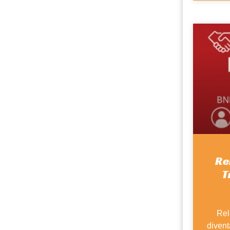
Re
T
Rel
divent