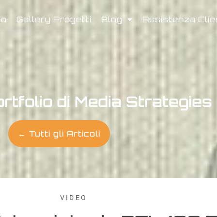
mo
Gallery Progetti
Blog
Assistenza Clie
ortfolio di Media Strategies
← Tutti gli Articoli
VIDEO