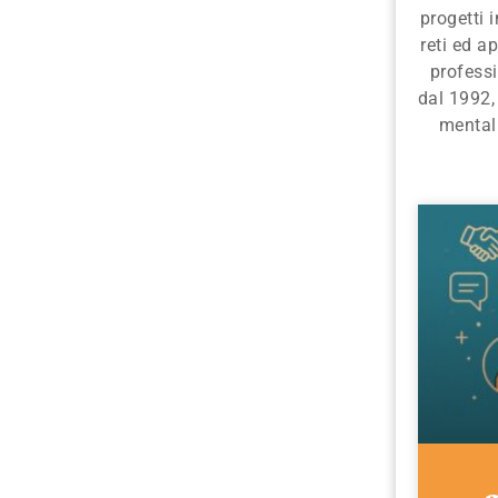
progetti 
reti ed ap
profess
dal 1992,
mentali