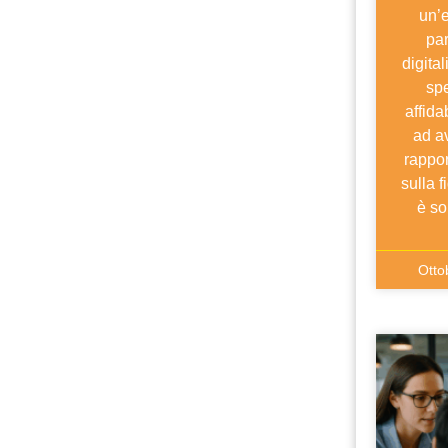
un’
par
digital
sp
affida
ad av
rappor
sulla 
è s
Otto