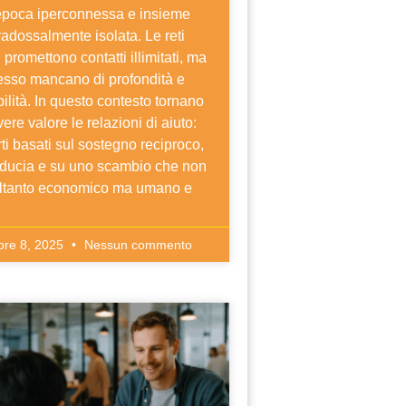
epoca iperconnessa e insieme
adossalmente isolata. Le reti
i promettono contatti illimitati, ma
esso mancano di profondità e
bilità. In questo contesto tornano
ere valore le relazioni di aiuto:
ti basati sul sostegno reciproco,
fiducia e su uno scambio che non
oltanto economico ma umano e
bre 8, 2025
Nessun commento