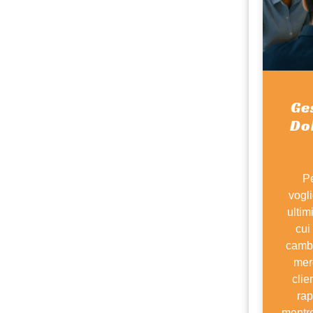
Ge
Dol
Pe
vogl
ultim
cui
cambi
mer
clie
rap
mentre