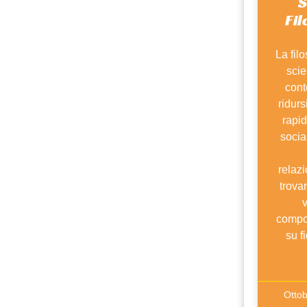
S
Fi
La fil
scie
cont
ridurs
rapid
socia
relazi
trova
v
compo
su f
Otto