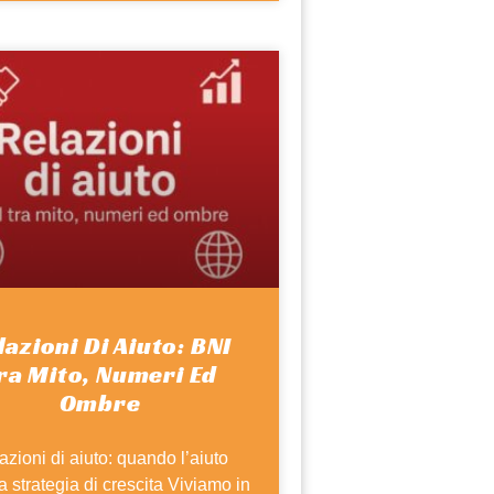
lazioni Di Aiuto: BNI
ra Mito, Numeri Ed
Ombre
azioni di aiuto: quando l’aiuto
a strategia di crescita Viviamo in