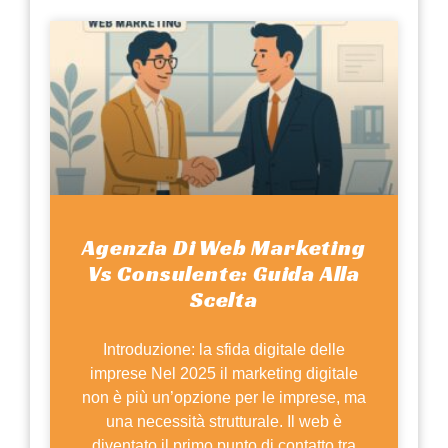
Agenzia Di Web Marketing
Vs Consulente: Guida Alla
Scelta
Introduzione: la sfida digitale delle
imprese Nel 2025 il marketing digitale
non è più un’opzione per le imprese, ma
una necessità strutturale. Il web è
diventato il primo punto di contatto tra