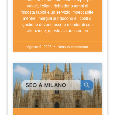
veloci, i clienti richiedono tempi di
risposta rapidi e un servizio impeccabile,
mentre i margini si riducono e i costi di
gestione devono essere monitorati con
attenzione, questo accade con un
Agosto 9, 2025
Nessun commento