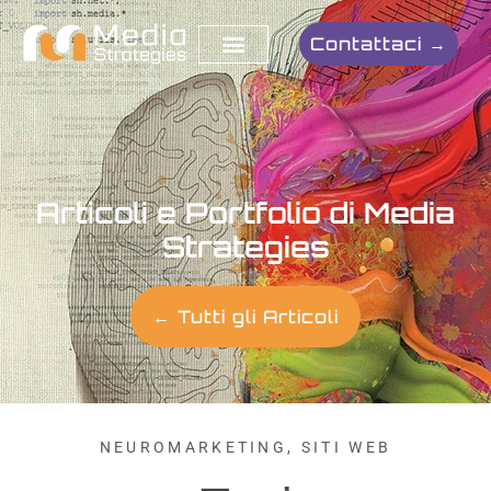
Contattaci →
Articoli e Portfolio di Media
Strategies
← Tutti gli Articoli
NEUROMARKETING
,
SITI WEB