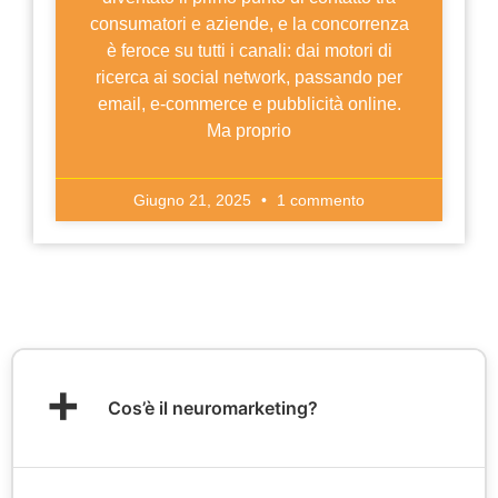
consumatori e aziende, e la concorrenza
è feroce su tutti i canali: dai motori di
ricerca ai social network, passando per
email, e-commerce e pubblicità online.
Ma proprio
Giugno 21, 2025
1 commento
+
Cos’è il neuromarketing?