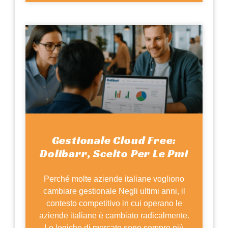
Gestionale Cloud Free:
Dolibarr, Scelto Per Le Pmi
Perché molte aziende italiane vogliono
cambiare gestionale Negli ultimi anni, il
contesto competitivo in cui operano le
aziende italiane è cambiato radicalmente.
Le logiche di mercato sono sempre più