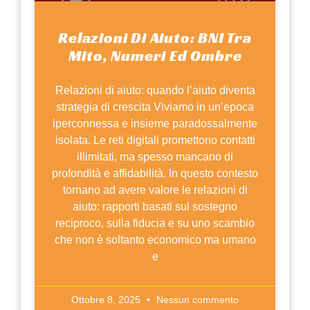
Relazioni Di Aiuto: BNI Tra
Mito, Numeri Ed Ombre
Relazioni di aiuto: quando l’aiuto diventa
strategia di crescita Viviamo in un’epoca
iperconnessa e insieme paradossalmente
isolata. Le reti digitali promettono contatti
illimitati, ma spesso mancano di
profondità e affidabilità. In questo contesto
tornano ad avere valore le relazioni di
aiuto: rapporti basati sul sostegno
reciproco, sulla fiducia e su uno scambio
che non è soltanto economico ma umano
e
Ottobre 8, 2025
Nessun commento