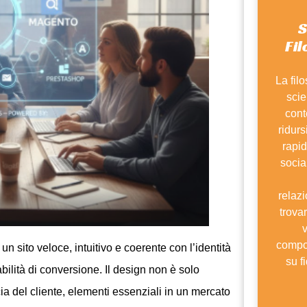
S
Fi
La fil
scie
cont
ridurs
rapid
socia
relazi
trova
v
compo
: un sito veloce, intuitivo e coerente con l’identità
su f
bilità di conversione. Il design non è solo
ucia del cliente, elementi essenziali in un mercato