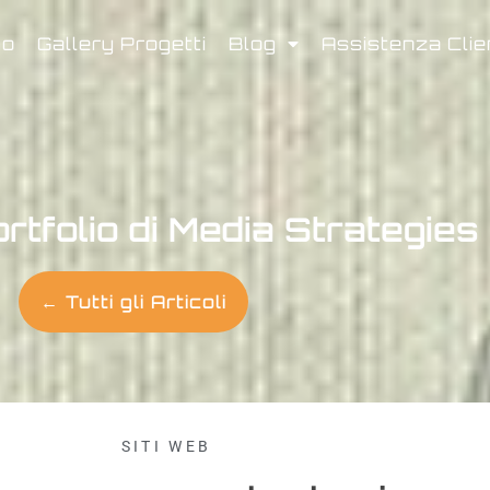
mo
Gallery Progetti
Blog
Assistenza Clie
ortfolio di Media Strategies
← Tutti gli Articoli
SITI WEB