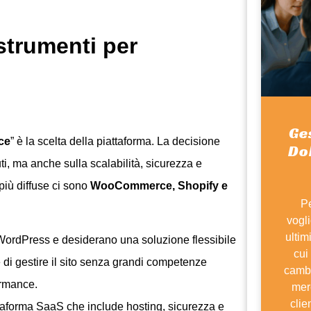
strumenti per
Ge
ce
” è la scelta della piattaforma. La decisione
Dol
ti, ma anche sulla scalabilità, sicurezza e
 più diffuse ci sono
WooCommerce, Shopify e
Pe
vogl
ultim
 WordPress e desiderano una soluzione flessibile
cui
 di gestire il sito senza grandi competenze
cambi
ormance.
mer
clie
taforma SaaS che include hosting, sicurezza e