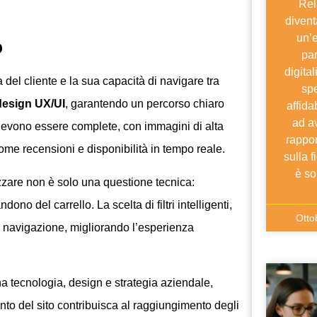
Rel
divent
un’
o
par
digital
del cliente e la sua capacità di navigare tra
sp
design UX/UI
, garantendo un percorso chiaro
affida
ad av
 devono essere complete, con immagini di alta
rappor
come recensioni e disponibilità in tempo reale.
sulla 
è s
izzare non è solo una questione tecnica:
dono del carrello. La scelta di filtri intelligenti,
Otto
a navigazione, migliorando l’esperienza
a tecnologia, design e strategia aziendale,
nto del sito contribuisca al raggiungimento degli