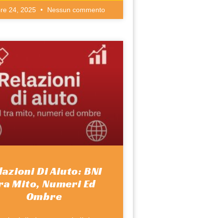
bre 24, 2025
Nessun commento
lazioni Di Aiuto: BNI
ra Mito, Numeri Ed
Ombre