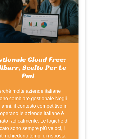
stionale Cloud Free:
ibarr, Scelto Per Le
Pmi
rché molte aziende italiane
iono cambiare gestionale Negli
i anni, il contesto competitivo in
 operano le aziende italiane è
ato radicalmente. Le logiche di
cato sono sempre più veloci, i
nti richiedono tempi di risposta