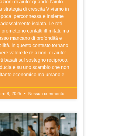
azioni di aiuto: quando l’aiuto
a strategia di crescita Viviamo in
epoca iperconnessa e insieme
adossalmente isolata. Le reti
i promettono contatti illimitati, ma
esso mancano di profondità e
bilità. In questo contesto tornano
ere valore le relazioni di aiuto:
ti basati sul sostegno reciproco,
fiducia e su uno scambio che non
oltanto economico ma umano e
bre 8, 2025
Nessun commento