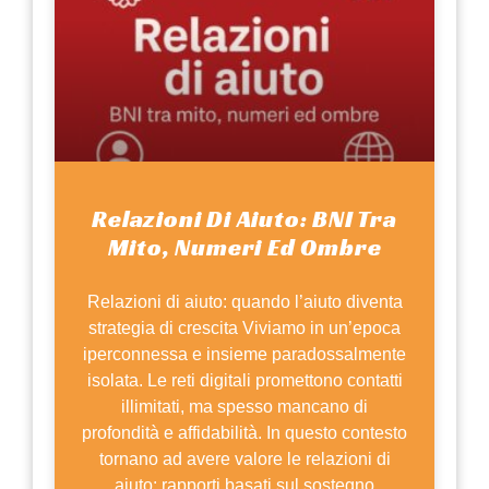
Relazioni Di Aiuto: BNI Tra
Mito, Numeri Ed Ombre
Relazioni di aiuto: quando l’aiuto diventa
strategia di crescita Viviamo in un’epoca
iperconnessa e insieme paradossalmente
isolata. Le reti digitali promettono contatti
illimitati, ma spesso mancano di
profondità e affidabilità. In questo contesto
tornano ad avere valore le relazioni di
aiuto: rapporti basati sul sostegno