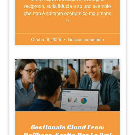
reciproco, sulla fiducia e su uno scambio
che non è soltanto economico ma umano
e
Ottobre 8, 2025
Nessun commento
Gestionale Cloud Free:
Dolibarr, Scelto Per Le Pmi