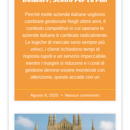
Perché molte aziende italiane vogliono
cambiare gestionale Negli ultimi anni, il
contesto competitivo in cui operano le
aziende italiane è cambiato radicalmente.
Le logiche di mercato sono sempre più
veloci, i clienti richiedono tempi di
risposta rapidi e un servizio impeccabile,
mentre i margini si riducono e i costi di
gestione devono essere monitorati con
attenzione, questo accade con un
Agosto 9, 2025
Nessun commento