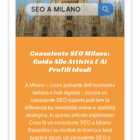
Consulente SEO Milano:
Guida Alle Attività E Ai
Profili Ideali
A Milano – cuore pulsante dell’economia
italiana e hub digitale – trovare un
consulente SEO esperto può fare la
differenza tra invisibilità online e visibilità
strategica. In questo articolo esploriamo:
Cosa fa un consulente SEO a Milano
Basandoci su risultati di ricerca e best
practice locali, un consulente SEO a