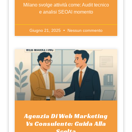
Milano svolge attività come: Audit tecnico
e analisi SEOAl momento
Giugno 21, 2025
Nessun commento
Agenzia Di Web Marketing
Vs Consulente: Guida Alla
Scelta