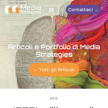
Contattaci →
Articoli e Portfolio di Media
Strategies
← Tutti gli Articoli
SEO