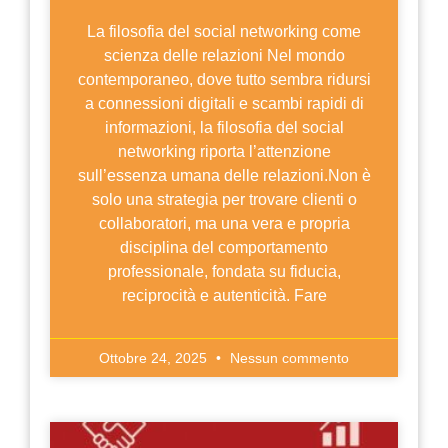
La filosofia del social networking come
scienza delle relazioni Nel mondo
contemporaneo, dove tutto sembra ridursi
a connessioni digitali e scambi rapidi di
informazioni, la filosofia del social
networking riporta l’attenzione
sull’essenza umana delle relazioni.Non è
solo una strategia per trovare clienti o
collaboratori, ma una vera e propria
disciplina del comportamento
professionale, fondata su fiducia,
reciprocità e autenticità. Fare
Ottobre 24, 2025
Nessun commento