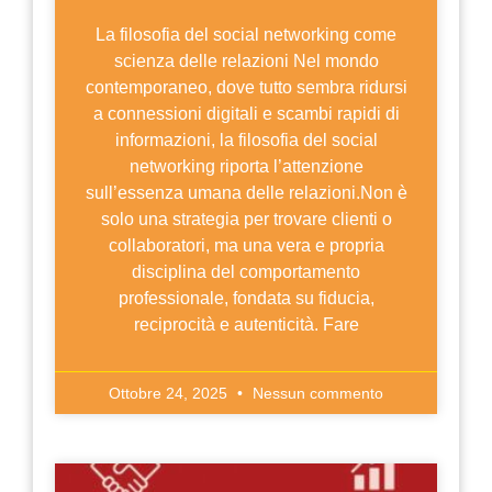
La filosofia del social networking come
scienza delle relazioni Nel mondo
contemporaneo, dove tutto sembra ridursi
a connessioni digitali e scambi rapidi di
informazioni, la filosofia del social
networking riporta l’attenzione
sull’essenza umana delle relazioni.Non è
solo una strategia per trovare clienti o
collaboratori, ma una vera e propria
disciplina del comportamento
professionale, fondata su fiducia,
reciprocità e autenticità. Fare
Ottobre 24, 2025
Nessun commento