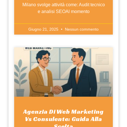
Milano svolge attività come: Audit tecnico
e analisi SEOAl momento
Giugno 21, 2025
Nessun commento
Agenzia Di Web Marketing
Vs Consulente: Guida Alla
Scelta