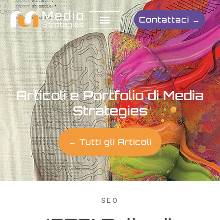
Contattaci →
Articoli e Portfolio di Media
Strategies
← Tutti gli Articoli
SEO