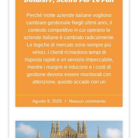
Perché molte aziende italiane vogliono
cambiare gestionale Negli ultimi anni, il
contesto competitivo in cui operano le
aziende italiane è cambiato radicalmente.
Le logiche di mercato sono sempre più
veloci, i clienti richiedono tempi di
risposta rapidi e un servizio impeccabile,
mentre i margini si riducono e i costi di
gestione devono essere monitorati con
attenzione, questo accade con un
Agosto 9, 2025
Nessun commento