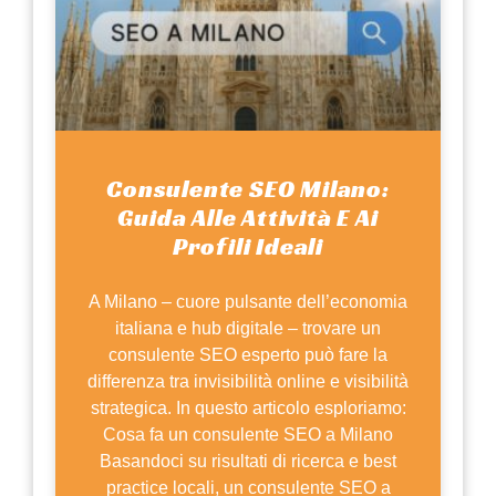
Consulente SEO Milano:
Guida Alle Attività E Ai
Profili Ideali
A Milano – cuore pulsante dell’economia
italiana e hub digitale – trovare un
consulente SEO esperto può fare la
differenza tra invisibilità online e visibilità
strategica. In questo articolo esploriamo:
Cosa fa un consulente SEO a Milano
Basandoci su risultati di ricerca e best
practice locali, un consulente SEO a