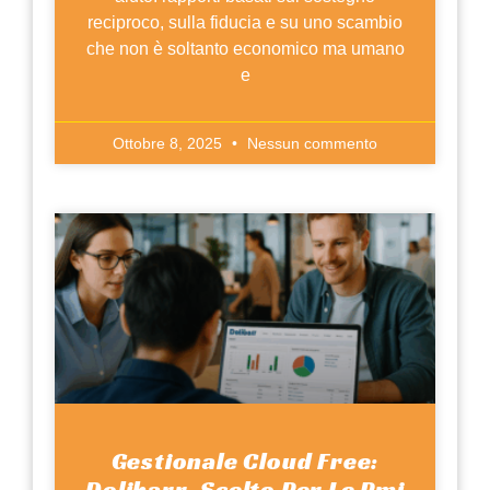
reciproco, sulla fiducia e su uno scambio
che non è soltanto economico ma umano
e
Ottobre 8, 2025
Nessun commento
Gestionale Cloud Free:
Dolibarr, Scelto Per Le Pmi