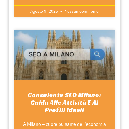
Agosto 9, 2025
Nessun commento
Consulente SEO Milano:
Guida Alle Attività E Ai
Profili Ideali
A Milano – cuore pulsante dell’economia