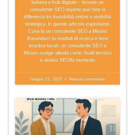
italiana e hub digitale – trovare un
consulente SEO esperto può fare la
differenza tra invisibilità online e visibilità
strategica. In questo articolo esploriamo:
Cosa fa un consulente SEO a Milano
Basandoci su risultati di ricerca e best
practice locali, un consulente SEO a
Milano svolge attività come: Audit tecnico
e analisi SEOAl momento
Giugno 21, 2025
Nessun commento