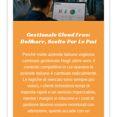
Gestionale Cloud Free:
Dolibarr, Scelto Per Le Pmi
Perché molte aziende italiane vogliono
cambiare gestionale Negli ultimi anni, il
contesto competitivo in cui operano le
aziende italiane è cambiato radicalmente.
Le logiche di mercato sono sempre più
veloci, i clienti richiedono tempi di
risposta rapidi e un servizio impeccabile,
mentre i margini si riducono e i costi di
gestione devono essere monitorati con
attenzione, questo accade con un