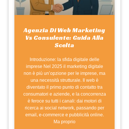
Agenzia Di Web Marketing
Vs Consulente: Guida Alla
Scelta
Introduzione: la sfida digitale delle
imprese Nel 2025 il marketing digitale
non è più un’opzione per le imprese, ma
una necessità strutturale. Il web è
diventato il primo punto di contatto tra
consumatori e aziende, e la concorrenza
è feroce su tutti i canali: dai motori di
ricerca ai social network, passando per
email, e-commerce e pubblicità online.
Ma proprio