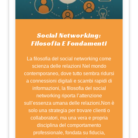
Social Networking:
Filosofia E Fondamenti
La filosofia del social networking come
scienza delle relazioni Nel mondo
contemporaneo, dove tutto sembra ridursi
a connessioni digitali e scambi rapidi di
informazioni, la filosofia del social
networking riporta l’attenzione
sull’essenza umana delle relazioni.Non è
solo una strategia per trovare clienti o
collaboratori, ma una vera e propria
disciplina del comportamento
professionale, fondata su fiducia,