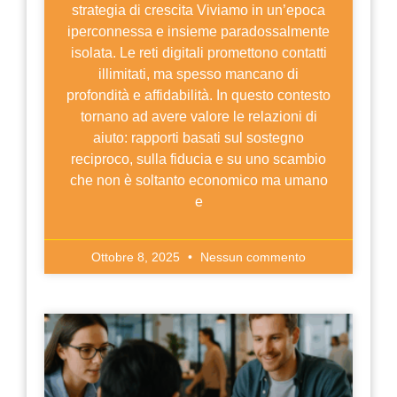
strategia di crescita Viviamo in un’epoca
iperconnessa e insieme paradossalmente
isolata. Le reti digitali promettono contatti
illimitati, ma spesso mancano di
profondità e affidabilità. In questo contesto
tornano ad avere valore le relazioni di
aiuto: rapporti basati sul sostegno
reciproco, sulla fiducia e su uno scambio
che non è soltanto economico ma umano
e
Ottobre 8, 2025
Nessun commento