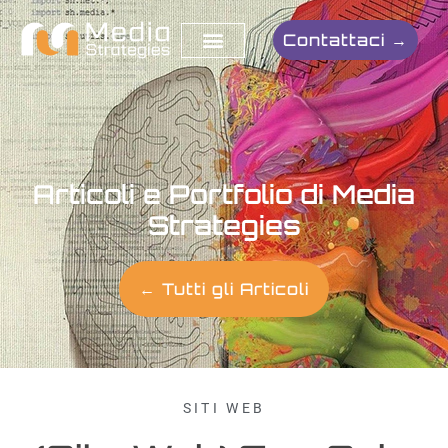
Contattaci →
Articoli e Portfolio di Media
Strategies
← Tutti gli Articoli
SITI WEB