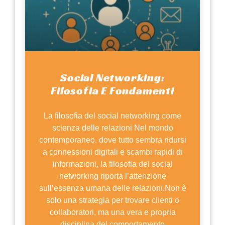
Social Networking:
Filosofia E Fondamenti
La filosofia del social networking come
scienza delle relazioni Nel mondo
contemporaneo, dove tutto sembra ridursi
a connessioni digitali e scambi rapidi di
informazioni, la filosofia del social
networking riporta l’attenzione
sull’essenza umana delle relazioni.Non è
solo una strategia per trovare clienti o
collaboratori, ma una vera e propria
disciplina del comportamento