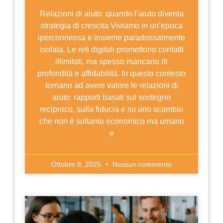
Relazioni di aiuto: quando l’aiuto diventa
strategia di crescita Viviamo in un’epoca
iperconnessa e insieme paradossalmente
isolata. Le reti digitali promettono contatti
illimitati, ma spesso mancano di
profondità e affidabilità. In questo contesto
tornano ad avere valore le relazioni di
aiuto: rapporti basati sul sostegno
reciproco, sulla fiducia e su uno scambio
che non è soltanto economico ma umano
e
Ottobre 8, 2025
Nessun commento