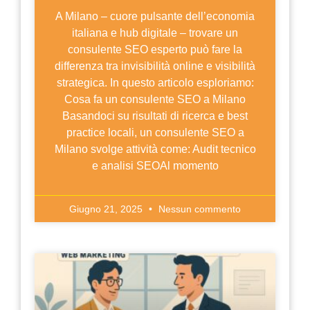
A Milano – cuore pulsante dell’economia
italiana e hub digitale – trovare un
consulente SEO esperto può fare la
differenza tra invisibilità online e visibilità
strategica. In questo articolo esploriamo:
Cosa fa un consulente SEO a Milano
Basandoci su risultati di ricerca e best
practice locali, un consulente SEO a
Milano svolge attività come: Audit tecnico
e analisi SEOAl momento
Giugno 21, 2025
Nessun commento