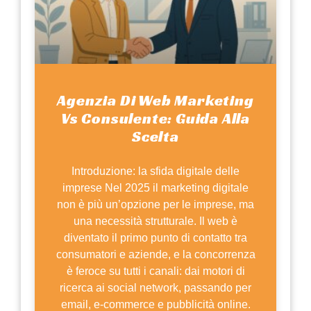
Agenzia Di Web Marketing
Vs Consulente: Guida Alla
Scelta
Introduzione: la sfida digitale delle
imprese Nel 2025 il marketing digitale
non è più un’opzione per le imprese, ma
una necessità strutturale. Il web è
diventato il primo punto di contatto tra
consumatori e aziende, e la concorrenza
è feroce su tutti i canali: dai motori di
ricerca ai social network, passando per
email, e-commerce e pubblicità online.