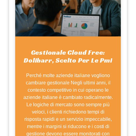
Gestionale Cloud Free:
Dolibarr, Scelto Per Le Pmi
Perché molte aziende italiane vogliono
cambiare gestionale Negli ultimi anni, il
contesto competitivo in cui operano le
aziende italiane è cambiato radicalmente.
Le logiche di mercato sono sempre più
veloci, i clienti richiedono tempi di
risposta rapidi e un servizio impeccabile,
mentre i margini si riducono e i costi di
gestione devono essere monitorati con