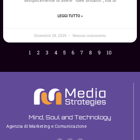
semplicemente di avere “idee brillanti”, ma di
LEGGI TUTTO »
Dicembre 28, 2025
Nessun commento
1
2
3
4
5
6
7
8
9
10
Mind, Soul and Technology
Agenzia di Marketing e Comunicazione